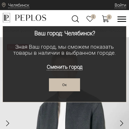
Челябинск
Войти
0
0
Школьная форма / Детская одежда
БОМБЕР ПОДРОСТКОВЫЙ PEPLOS JA2
•
Ваш город: Челябинск?
Зная Ваш город, мы сможем показать
Распродажа
товары в наличии в выбранном городе.
Сменить город
Ок