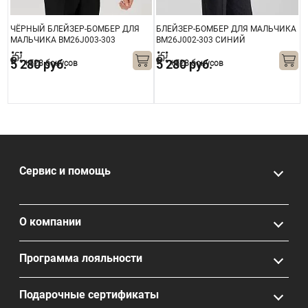
А
ЧЁРНЫЙ БЛЕЙЗЕР-БОМБЕР ДЛЯ
БЛЕЙЗЕР-БОМБЕР ДЛЯ МАЛЬЧИКА
МАЛЬЧИКА BM26J003-303
BM26J002-303 СИНИЙ
Б
B
5 280 руб.
5 280 руб.
+528 бонусов
+528 бонусов
Сервис и помощь
О компании
Программа лояльности
Подарочные сертификаты