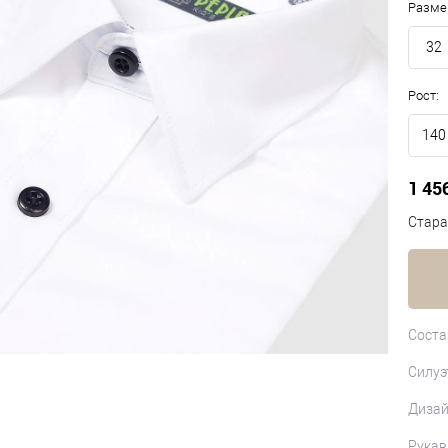
Разме
32
Рост:
140
1 45
Стара
Соста
Силуэ
Диза
Рукав