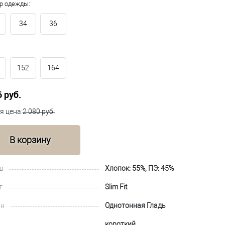
р одежды:
34
36
152
164
6 руб.
я цена:
2 080 руб.
В корзину
в
Хлопок: 55%, ПЭ: 45%
т
Slim Fit
йн
Однотонная Гладь
короткий