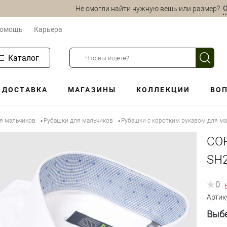
О
Не смогли найти нужную вещь или размер?
омощь
Карьера
Каталог
ДОСТАВКА
МАГАЗИНЫ
КОЛЛЕКЦИИ
ВОП
ля мальчиков
Рубашки для мальчиков
Рубашки с коротким рукавом для м
•
•
СО
SH2
0
Артик
Выбе