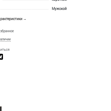
Мужской
арактеристики →
избранное
наличии
иться