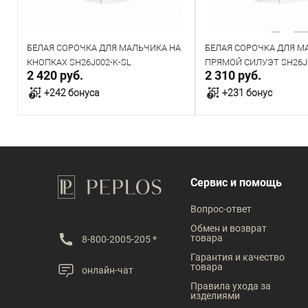
БЕЛАЯ СОРОЧКА ДЛЯ МАЛЬЧИКА НА
БЕЛАЯ СОРОЧКА ДЛЯ М
КНОПКАХ SH26J002-K-SL
ПРЯМОЙ СИЛУЭТ SH26J0
2 420 руб.
2 310 руб.
+242 бонуса
+231 бонус
В корзину
В корзин
В наличии
В наличии
Сервис и помощь
Таблица размеров
Таблица размеров
Вопрос-ответ
Размер одежды
Размер одежды
Обмен и возврат
товара
8-800-2005-205 *
29
30
31
32
33
33
34
35
Гарантия и качество
товара
онлайн-чат
34
35
36
Рост
Правила ухода за
изделиями
140
146
152
Рост