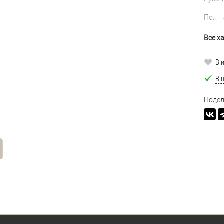
Пол
Все х
В 
В 
Подел