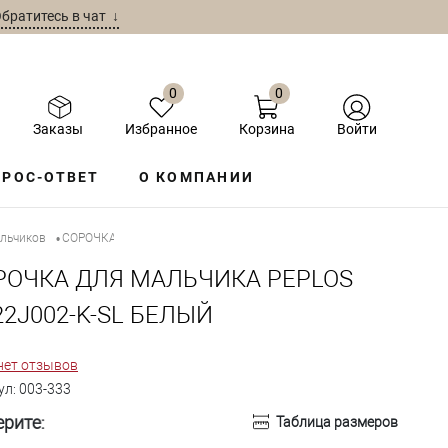
братитесь в чат ↓
0
0
Заказы
Избранное
Корзина
Войти
РОС-ОТВЕТ
О КОМПАНИИ
альчиков
СОРОЧКА ДЛЯ МАЛЬЧИКА PEPLOS SH22J002-K-SL БЕЛЫЙ
•
РОЧКА ДЛЯ МАЛЬЧИКА PEPLOS
2J002-K-SL БЕЛЫЙ
нет отзывов
ул:
003-333
рите:
Таблица размеров