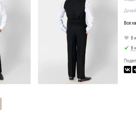
Диза
Все х
В 
В 
Подел