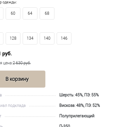
р одежды:
60
64
68
128
134
140
146
1 руб.
я цена:
2 630 руб.
В корзину
в
Шерсть: 45%, ПЭ: 55%
иал подклада
Вискоза: 48%, ПЭ: 52%
т
Полуприлегающий
ль
П-350