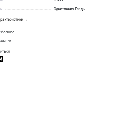
йн
Однотонная Гладь
арактеристики →
избранное
наличии
иться