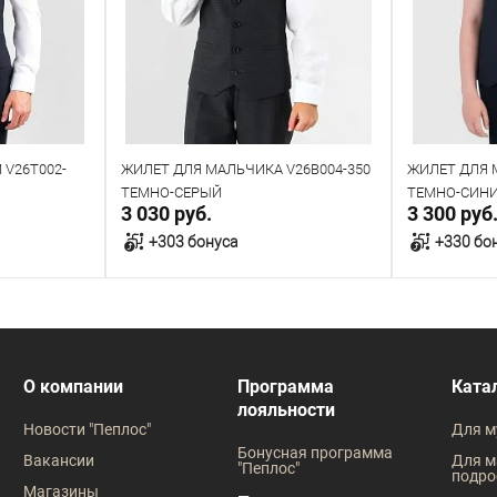
V26T002-
ЖИЛЕТ ДЛЯ МАЛЬЧИКА V26B004-350
ЖИЛЕТ ДЛЯ 
ТЕМНО-СЕРЫЙ
ТЕМНО-СИН
3 030 руб.
3 300 руб
+303 бонуса
+330 бо
у
В корзину
В наличии
В наличии
О компании
Программа
Ката
лояльности
Таблица размеров
Таблица
Новости "Пеплос"
Для м
Размер одежды
Размер оде
Бонусная программа
Вакансии
Для м
"Пеплос"
подро
100
104
56
60
64
68
72
76
80
Магазины