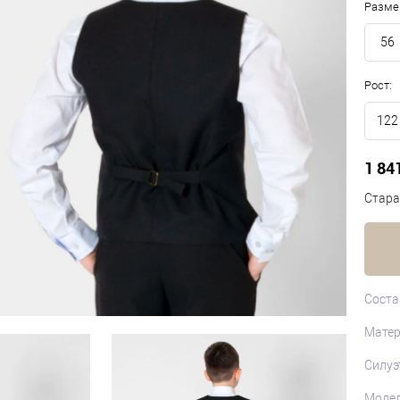
Разме
56
Рост:
122
1 84
Стара
Соста
Матер
Силуэ
Моде