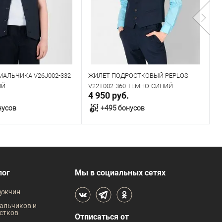
МАЛЬЧИКА V26J002-332
ЖИЛЕТ ПОДРОСТКОВЫЙ PEPLOS
Ж
ИЙ
V22T002-360 ТЕМНО-СИНИЙ
V
.
4 950 руб.
2
нусов
+495 бонусов
В корзину
В корзину
В наличии
лог
Мы в социальных сетях
 размеров
Таблица размеров
ужчин
жды
Размер одежды
Р
альчиков и
стков
Отписаться от
84
88
92
96