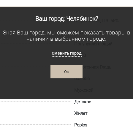
Ваш город: Челябинск?
Шерсть: 45%, ПЭ: 55%
Зная Ваш город, мы сможем показать товары в
Вискоза: 48%, ПЭ: 52%
наличии в выбранном городе.
Полуприлегающий
Сменить город
П-350
Однотонная Гладь
Ок
002-556
Мужской
Детское
Жилет
Peplos