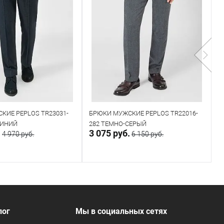
КИЕ PEPLOS TR23031-
БРЮКИ МУЖСКИЕ PEPLOS TR22016-
Б
СИНИЙ
282 ТЕМНО-СЕРЫЙ
2
.
3 075 руб.
5
4 970 руб.
6 150 руб.
В корзину
В корзину
В наличии
лог
Мы в социальных сетях
 размеров
Таблица размеров