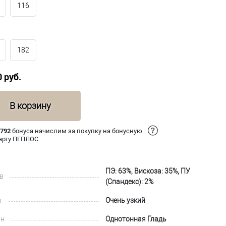
116
182
0 руб.
В корзину
 792
бонуса начислим за покупку на бонусную
арту ПЕПЛОС
ПЭ: 63%, Вискоза: 35%, ПУ
в
(Спандекс): 2%
т
Очень узкий
йн
Однотонная Гладь