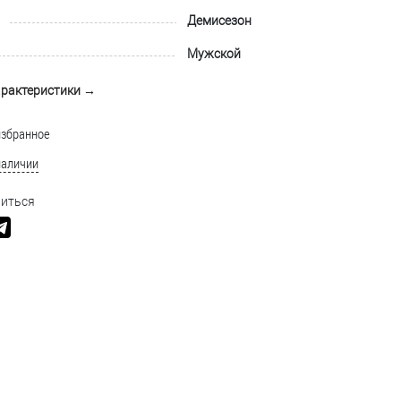
Демисезон
Мужской
арактеристики →
избранное
наличии
иться