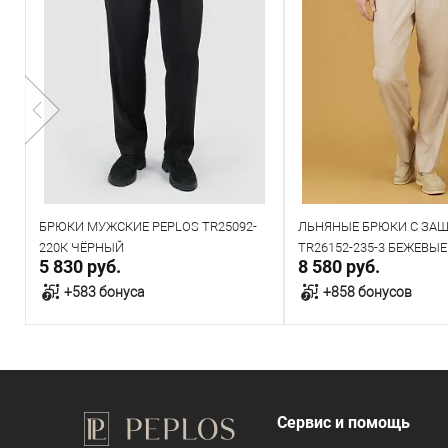
БРЮКИ МУЖСКИЕ PEPLOS TR25092-
ЛЬНЯНЫЕ БРЮКИ С ЗА
220К ЧЁРНЫЙ
TR26152-235-3 БЕЖЕВЫЕ
5 830 руб.
8 580 руб.
+583 бонуса
+858 бонусов
В корзину
В корзин
В наличии
В наличии
Сервис и помощь
Таблица размеров
Таблица размеров