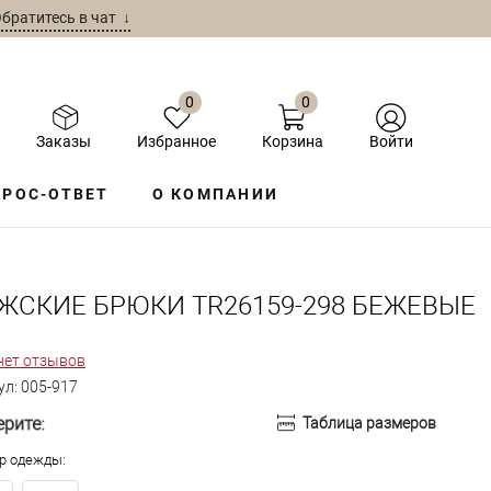
братитесь в чат ↓
0
0
Заказы
Избранное
Корзина
Войти
РОС-ОТВЕТ
О КОМПАНИИ
ЖСКИЕ БРЮКИ TR26159-298 БЕЖЕВЫЕ
нет отзывов
ул:
005-917
рите:
Таблица размеров
р одежды: