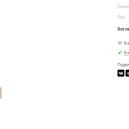
Сезон
Пол
Все х
В 
В 
Подел