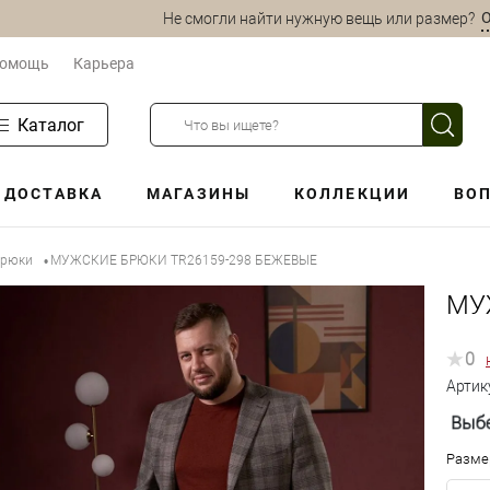
О
Не смогли найти нужную вещь или размер?
омощь
Карьера
Каталог
ДОСТАВКА
МАГАЗИНЫ
КОЛЛЕКЦИИ
ВОП
брюки
МУЖСКИЕ БРЮКИ TR26159-298 БЕЖЕВЫЕ
•
МУ
0
Артик
Выбе
Разме