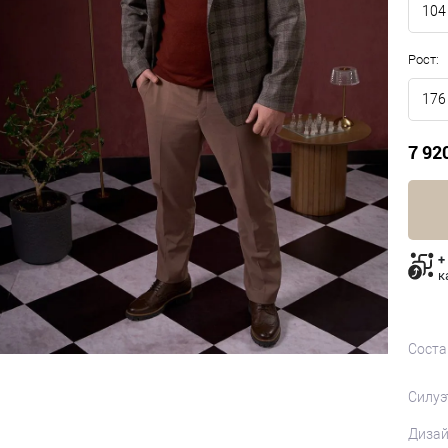
104
Рост:
176
7 92
+
к
Соста
Силуэ
Диза