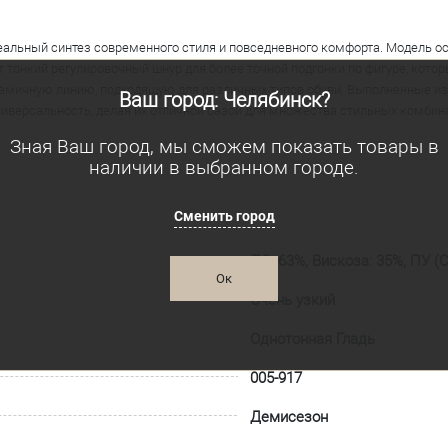
альный синтез современного стиля и повседневного комфорта. Модель о
 тонкий регулировочный шнур для более точной подгонки по фигуре, кото
инамичную линию, подходящую для различных типов обуви. Выполненные из
Ваш город: Челябинск?
иверсальность, делая их отличной базой для множества стильных комбин
Зная Ваш город, мы сможем показать товары в
наличии в выбранном городе.
Сменить город
ПЭ: 63%, Вискоза: 35%, ПУ (
Ок
Очень узкий
Однотонная Гладь
005-917
Демисезон