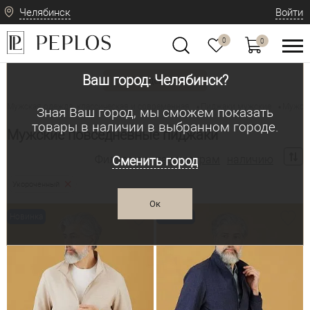
Челябинск
Войти
0
0
Ваш город: Челябинск?
Вид одежды
Мужская одежда: классическая и современная
Пиджаки мужские
Мужск
•
•
Зная Ваш город, мы сможем показать
товары в наличии в выбранном городе.
Мужские повседневные пиджаки
Фильтр по:
параметрам
наличию
Сменить город
Укороченный
Ок
Новинка
Новинка