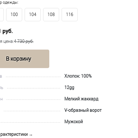
р одежды:
100
104
108
116
1 руб.
я цена:
4 730 руб.
В корзину
в
Хлопок: 100%
ль
12gg
йн
Мелкий жаккард
V-образный ворот
Мужской
арактеристики →