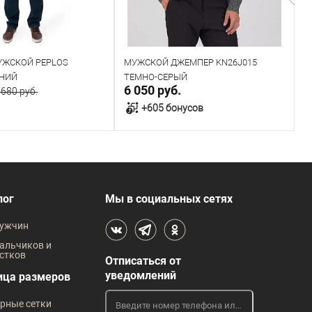
УЖСКОЙ PEPLOS
МУЖСКОЙ ДЖЕМПЕР KN26J015
Д
ИНИЙ
ТЕМНО-СЕРЫЙ
K
6 050 руб.
3
 680 руб.
+605 бонусов
авить запрос
В корзину
В наличии
лог
Мы в социальных сетях
 размеров
Таблица размеров
ужчин
Размер одежды
Р
альчиков и
стков
Отписаться от
96
100
104
108
112
уведомлений
ица размеров
рные сетки