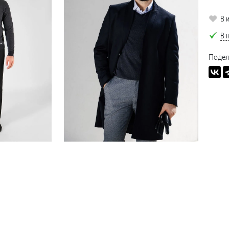
В 
В 
Подел