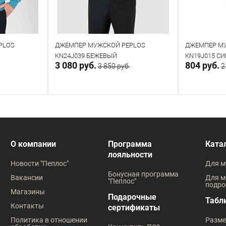
PLOS
ДЖЕМПЕР МУЖСКОЙ PEPLOS
ДЖЕМПЕР М
KN24J039 БЕЖЕВЫЙ
KN19J015 С
3 080 руб.
804 руб.
3 850 руб.
2
у
В корзину
Напр
В наличии
Под заказ
О компании
Программа
Ката
лояльности
Таблица размеров
Таблица
Новости "Пеплос"
Для м
Размер одежды
Бонусная программа
Вакансии
Для м
"Пеплос"
подро
104
108
96
100
104
Магазины
Подарочные
Табл
Контакты
сертификаты
Политика в отношении
Разме