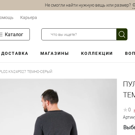
О
Не смогли найти нужную вещь или размер?
омощь
Карьера
Каталог
ДОСТАВКА
МАГАЗИНЫ
КОЛЛЕКЦИИ
ВОП
LOS KN24P027 ТЕМНО-СЕРЫЙ
ПУ
ТЕ
0
Артик
Выбе