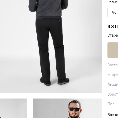
Разме
96
3 31
Стара
Соста
Моде
Диза
Ворот
Пол
Все х