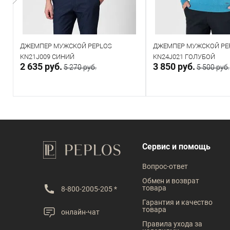
ДЖЕМПЕР МУЖСКОЙ PEPLOS
ДЖЕМПЕР МУЖСКОЙ PE
KN21J009 СИНИЙ
KN24J021 ГОЛУБОЙ
2 635 руб.
3 850 руб.
5 270 руб.
5 500 руб.
Направить запрос
В корзин
Под заказ
В наличии
Сервис и помощь
Таблица размеров
Таблица размеров
Вопрос-ответ
Размер одежды
Обмен и возврат
товара
8-800-2005-205 *
92
96
100
Гарантия и качество
товара
онлайн-чат
112
Правила ухода за