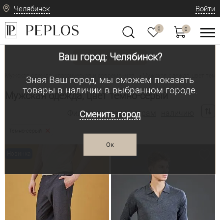
Челябинск
Войти
0
0
Ваш город: Челябинск?
Вид одежды
Мужская одежда: классическая и современная
Мужская одежда, цвет темн
•
Зная Ваш город, мы сможем показать
товары в наличии в выбранном городе.
Мужская одежда, цвет темно-серый
Фильтр по:
параметрам
наличию
Сменить город
Темно-серый
Ок
Новинка
Новинка