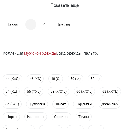
Показать еще
Назад
1
2
Вперед
Коллекция
мужской одежды
, вид одежды: пальто.
44 (XXS)
46 (XS)
48 (S)
50 (M)
52 (L)
54 (XL)
56 (XXL)
58 (XXXL)
60 (XXXL)
62 (XXXL)
64 (6XL)
Футболка
Жилет
Кардиган
Джемпер
Шорты
Кальсоны
Сорочка
Трусы