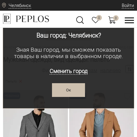
Челябинск
Войти
0
0
Ваш город: Челябинск?
Вид одежды
Мужская одежда: классическая и современная
Мужская одежда, вид одежд
•
Зная Ваш город, мы сможем показать
товары в наличии в выбранном городе.
Мужская одежда, вид одежды: пальто
Фильтр по:
параметрам
наличию
Сменить город
Пальто
Ок
Новинка
Новинка