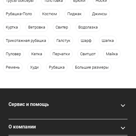
Трусы боксеры
Толстовка
Брюки
Носки
Рубашка-Поло
Костюм
Пиджак
Джинсы
Куртка
Ветровка
Свитер
Водолазка
Трикотажная рубашка
Галстук
Шарф
Шапка
Пуловер
Кепка
Перчатки
Свитшот
Майка
Ремень
Худи
Рубашка
Большие размеры
Сервис и помощь
О компании