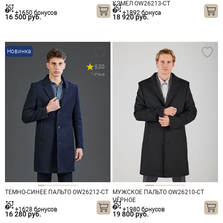
КЭМЕЛ OW26213-CT
+1650 бонусов
+1892 бонуса
16 500 руб.
18 920 руб.
Новинка
5,00
1 отзыв
ТЕМНО-СИНЕЕ ПАЛЬТО OW26212-CT
МУЖСКОЕ ПАЛЬТО OW26210-CT
ЧЁРНОЕ
+1628 бонусов
+1980 бонусов
16 280 руб.
19 800 руб.