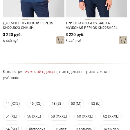
ДЖЕМПЕР МУЖСКОЙ PEPLOS
ТРИКОТАЖНАЯ РУБАШКА
KN22J023 СИНИЙ
МУЖСКАЯ PEPLOS KN22SH024
ТЕМНО-СИНИЙ
3 220 руб.
3 220 руб.
6 440 руб.
6 440 руб.
Коллекция
мужской одежды
, вид одежды: трикотажная
рубашка.
44 (XXS)
46 (XS)
48 (S)
50 (M)
52 (L)
54 (XL)
56 (XXL)
58 (XXXL)
60 (XXXL)
62 (XXXL)
64 (6XL)
Футболка
Жилет
Кардиган
Джемпер