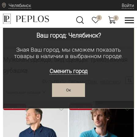
Челябинск
Войти
0
0
Ваш город: Челябинск?
Вид одежды
Мужская одежда: классическая и современная
Мужская одежда, вид одеж
•
Зная Ваш город, мы сможем показать
товары в наличии в выбранном городе.
Мужская одежда, вид одежды: трикотажная
рубашка
Сменить город
Фильтр по:
параметрам
наличию
Ок
Трикотажная рубашка
Распродажа
Распродажа