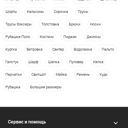
Шорты
Кальсоны
Сорочка
Трусы
Трусы боксеры
Толстовка
Брюки
Носки
Рубашка-Поло
Костюм
Пиджак
Джинсы
Куртка
Ветровка
Свитер
Водолазка
Пальто
Галстук
Шарф
Шапка
Пуловер
Кепка
Перчатки
Свитшот
Майка
Ремень
Худи
Рубашка
Большие размеры
Сервис и помощь