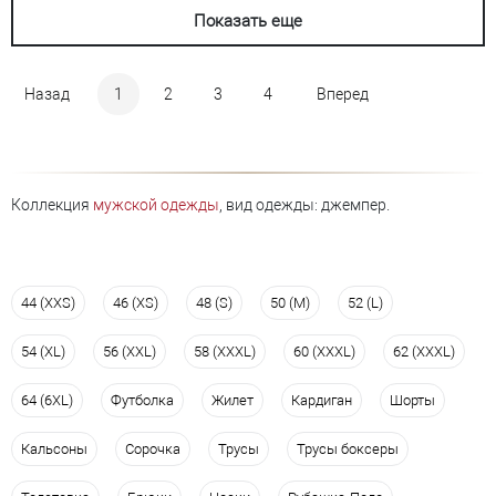
Показать еще
Назад
1
2
3
4
Вперед
Коллекция
мужской одежды
, вид одежды: джемпер.
44 (XXS)
46 (XS)
48 (S)
50 (M)
52 (L)
54 (XL)
56 (XXL)
58 (XXXL)
60 (XXXL)
62 (XXXL)
64 (6XL)
Футболка
Жилет
Кардиган
Шорты
Кальсоны
Сорочка
Трусы
Трусы боксеры