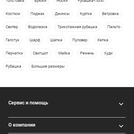
Толстовка
Брюки
Носки
Рубашка-Поло
Костюм
Пиджак
Джинсы
Куртка
Ветровка
Свитер
Водолазка
Трикотажная рубашка
Пальто
Галстук
Шарф
Шапка
Пуловер
Кепка
Перчатки
Свитшот
Майка
Ремень
Худи
Рубашка
Большие размеры
Сервис и помощь
О компании