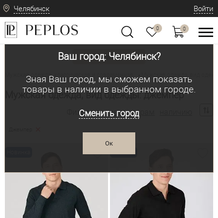
Челябинск
Войти
0
0
Ваш город: Челябинск?
Вид одежды
Мужская одежда: классическая и современная
Мужская одежда, вид одеж
•
Зная Ваш город, мы сможем показать
товары в наличии в выбранном городе.
Мужская одежда, вид одежды: джемпер
Фильтр по:
параметрам
наличию
Сменить город
Джемпер
Ок
Новинка
Новинка