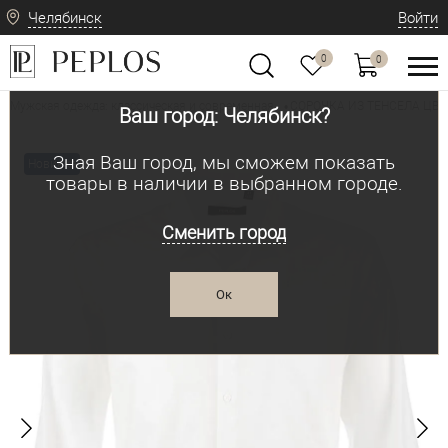
Челябинск
Войти
0
0
Мужская одежда: классическая и современная
СОРОЧКА ИЗ ТЕНСЕЛА ЦВЕ
•
Ваш город: Челябинск?
Зная Ваш город, мы сможем показать
Новинка
товары в наличии в выбранном городе.
Сменить город
Ок