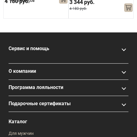
4 180 руб.
+418 бонусов
3 344 руб.
4 180 руб.
4
Сервис и помощь
О компании
Программа лояльности
Подарочные сертификаты
Каталог
Для мужчин