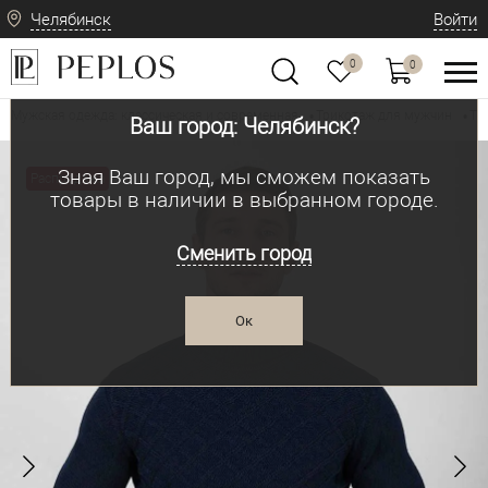
Челябинск
Войти
0
0
Мужская одежда: классическая и современная
Трикотаж для мужчин
Тр
•
•
Ваш город: Челябинск?
Зная Ваш город, мы сможем показать
Распродажа
товары в наличии в выбранном городе.
Сменить город
Ок