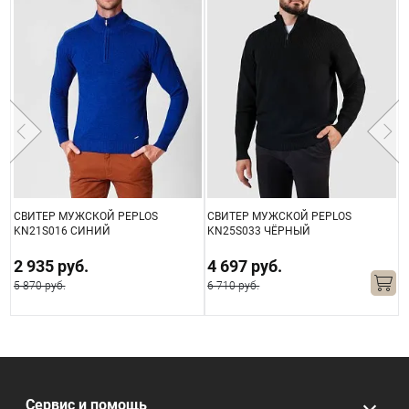
СВИТЕР МУЖСКОЙ PEPLOS
СВИТЕР МУЖСКОЙ PEPLOS
С
KN21S016 СИНИЙ
KN25S033 ЧЁРНЫЙ
K
2 935 руб.
4 697 руб.
5 870 руб.
6 710 руб.
Сервис и помощь