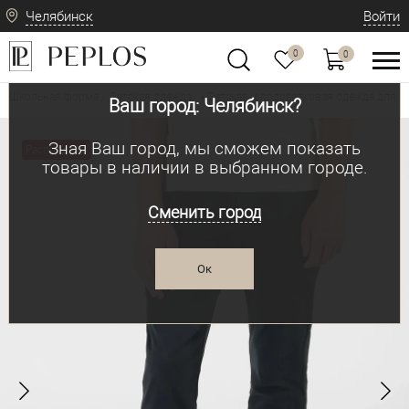
Челябинск
Войти
0
0
Школьная форма / Детская одежда
Детская и подростковая одежда для м
•
Ваш город: Челябинск?
Зная Ваш город, мы сможем показать
Распродажа
товары в наличии в выбранном городе.
Сменить город
Ок