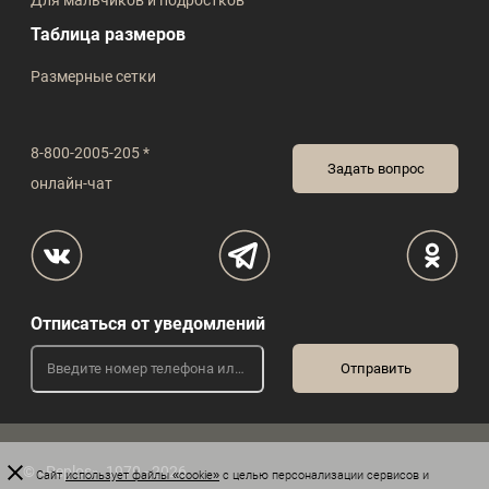
Для мальчиков и подростков
Таблица размеров
Размерные сетки
8-800-2005-205 *
Задать вопрос
онлайн-чат
Отписаться от уведомлений
© «Peplos», 1970 - 2026
Сайт
использует файлы «cookie»
с целью персонализации сервисов и