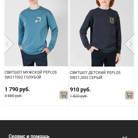
СВИТШОТ МУЖСКОЙ PEPLOS
СВИТШОТ ДЕТСКИЙ PEPLOS
С
SW21T002 ГОЛУБОЙ
SW21J003 СЕРЫЙ
S
1 790 руб.
910 руб.
3 580 руб.
1 820 руб.
2
Сервис и помощь