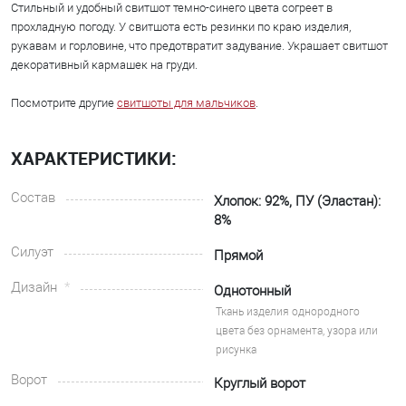
Стильный и удобный свитшот темно-синего цвета согреет в
прохладную погоду. У свитшота есть резинки по краю изделия,
рукавам и горловине, что предотвратит задувание. Украшает свитшот
декоративный кармашек на груди.
Посмотрите другие
свитшоты для мальчиков
.
ХАРАКТЕРИСТИКИ:
Состав
Хлопок: 92%, ПУ (Эластан):
8%
Силуэт
Прямой
Дизайн
Однотонный
Ткань изделия однородного
цвета без орнамента, узора или
рисунка
Ворот
Круглый ворот