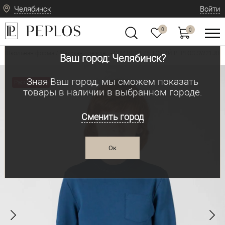
Челябинск
Войти
0
0
Школьная форма / Детская одежда
СВИТШОТ ДЕТСКИЙ PEPLOS SW21J00
•
Ваш город: Челябинск?
Зная Ваш город, мы сможем показать
Распродажа
товары в наличии в выбранном городе.
Сменить город
Ок