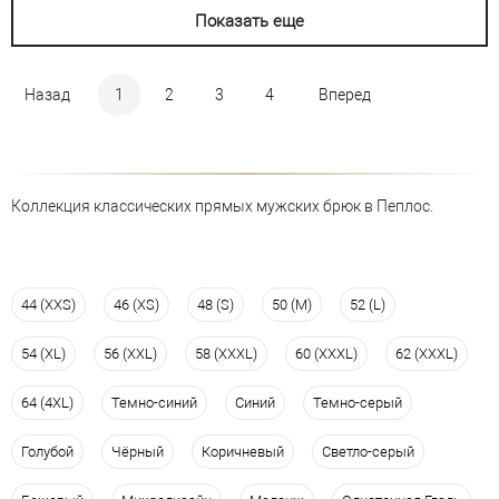
Показать еще
Назад
1
2
3
4
Вперед
Коллекция классических прямых мужских брюк в Пеплос.
44 (XXS)
46 (XS)
48 (S)
50 (M)
52 (L)
54 (XL)
56 (XXL)
58 (XXXL)
60 (XXXL)
62 (XXXL)
64 (4XL)
Темно-синий
Синий
Темно-серый
Голубой
Чёрный
Коричневый
Светло-серый