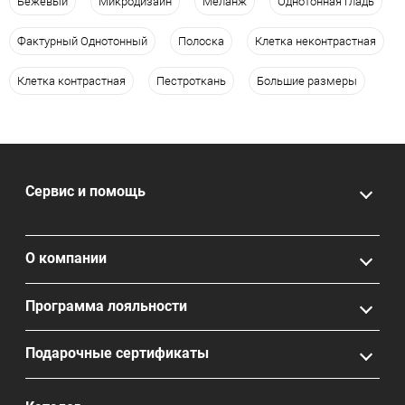
Бежевый
Микродизайн
Меланж
Однотонная Гладь
Фактурный Однотонный
Полоска
Клетка неконтрастная
Клетка контрастная
Пестроткань
Большие размеры
Сервис и помощь
О компании
Программа лояльности
Подарочные сертификаты