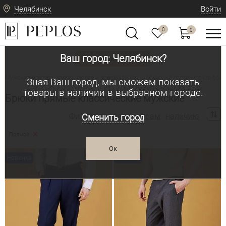
Челябинск
Войти
0
0
Ваш город: Челябинск?
Вид одежды
Мужская одежда: классическая и современная
Мужские классические брю
•
Зная Ваш город, мы сможем показать
товары в наличии в выбранном городе.
Брюки прямые классические мужские
Фильтр по:
параметрам
наличию
Сменить город
Прямой
Ок
Новинка
Новинка