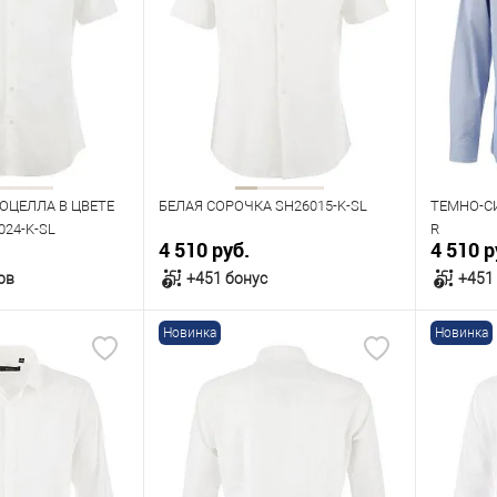
Размер одежды
Размер 
43
42
43
44
46
40
Рост
Рост
176
182
176
ОЦЕЛЛА В ЦВЕТЕ
БЕЛАЯ СОРОЧКА SH26015-K-SL
ТЕМНО-С
24-K-SL
R
4 510 руб.
4 510 р
ов
+451 бонус
+451
Новинка
Новинка
орзину
В корзину
В наличии
В нал
азмеров
Таблица размеров
Табл
Размер одежды
Размер 