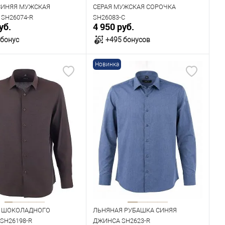
СИНЯЯ МУЖСКАЯ
СЕРАЯ МУЖСКАЯ СОРОЧКА
SH26074-R
SH26083-C
уб.
4 950 руб.
 бонус
+495 бонусов
Новинка
В корзину
В корзину
ичии
В наличии
ица размеров
Таблица размеров
одежды
Размер одежды
43
44
45
43
44
45
46
Рост
182
194
176
182
 ШОКОЛАДНОГО
ЛЬНЯНАЯ РУБАШКА СИНЯЯ
SH26198-R
ДЖИНСА SH2623-R