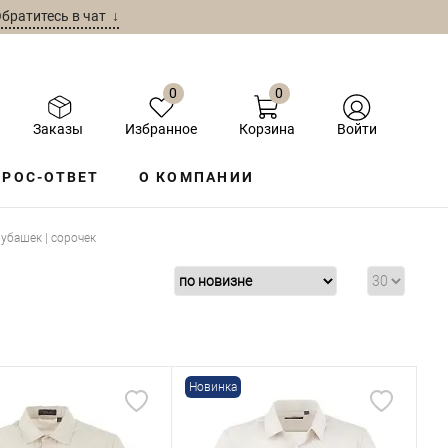
братитесь в чат ↓
0
0
Заказы
Избранное
Корзина
Войти
РОС-ОТВЕТ
О КОМПАНИИ
убашек | сорочек
Новинка