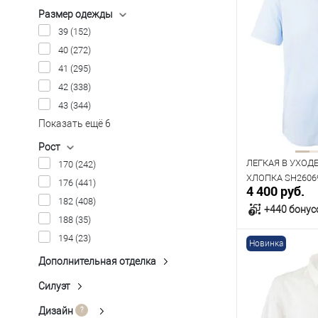
Размер одежды
39
(152)
40
(272)
41
(295)
42
(338)
43
(344)
Показать ещё 6
Рост
ЛЕГКАЯ В УХОД
170
(242)
ХЛОПКА SH2606
176
(441)
4 400 руб.
182
(408)
+440 бонус
188
(35)
194
(23)
Новинка
В к
Дополнительная отделка
FACE PEACH+GARMENT WASH
(1)
Силуэт
В наличии
Classic Fit
(106)
LA
(7)
Таблица р
Regular Fit
(183)
Дизайн
Клетка
(27)
LA+EASY CARE
(3)