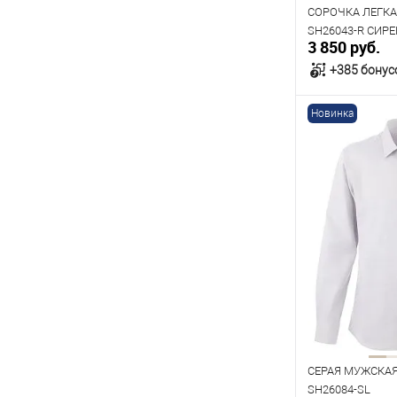
170
176
СОРОЧКА ЛЕГКА
SH26043-R СИР
3 850 руб.
+385 бонус
Новинка
В к
В наличии
Таблица р
Размер одежды
40
41
Рост
170
176
СЕРАЯ МУЖСКА
SH26084-SL