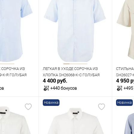
Е СОРОЧКА ИЗ
ЛЕГКАЯ В УХОДЕ СОРОЧКА ИЗ
СТИЛЬНА
9-K-R ГОЛУБАЯ
ХЛОПКА SH26068-K-C ГОЛУБАЯ
SH26027-
4 400 руб.
4 950 р
ов
+440 бонусов
+495
Новинка
Новинка
орзину
В корзину
В наличии
В нал
азмеров
Таблица размеров
Табл