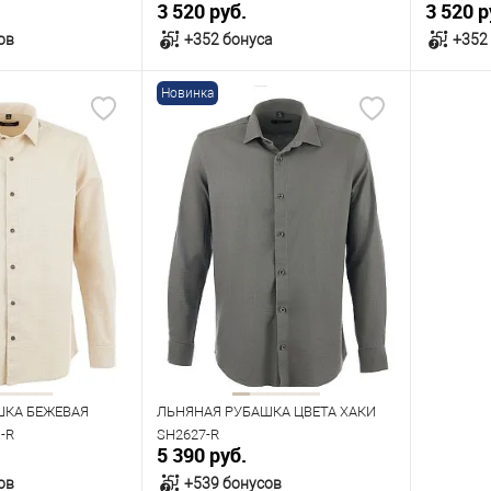
3 520 руб.
3 520 р
ов
+352 бонуса
+352
Новинка
орзину
В корзину
В наличии
В нал
азмеров
Таблица размеров
Табл
Размер одежды
Размер 
41
42
43
40
41
42
43
44
41
45
Рост
170
Рост
182
188
170
176
182
ШКА БЕЖЕВАЯ
ЛЬНЯНАЯ РУБАШКА ЦВЕТА ХАКИ
-R
SH2627-R
5 390 руб.
ов
+539 бонусов