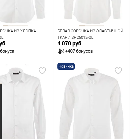
Рост
182
170
176
ОРОЧКА ИЗ ХЛОПКА
БЕЛАЯ СОРОЧКА ИЗ ЭЛАСТИЧНОЙ
SL
ТКАНИ SH26012-SL
уб.
4 070 руб.
 бонуса
+407 бонусов
Новинка
В корзину
В корзину
ичии
В наличии
ица размеров
Таблица размеров
одежды
Размер одежды
40
41
42
43
39
40
41
42
43
Рост