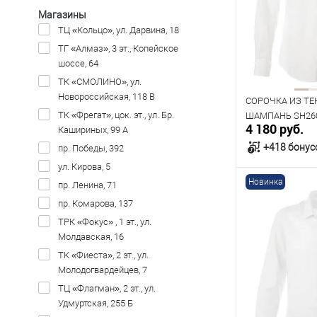
Показать ещё 6
39
40
Магазины
ТЦ «Кольцо», ул. Дарвина, 18
Рост
ТГ «Алмаз», 3 эт., Копейское
176
182
шоссе, 64
ТК «СМОЛИНО», ул.
Новороссийская, 118 В
СОРОЧКА ИЗ ТЕ
ТК «Фрегат», цок. эт., ул. Бр.
ШАМПАНЬ SH260
4 180 руб.
Кашириных, 99 А
+418 бонус
пр. Победы, 392
ул. Кирова, 5
Новинка
пр. Ленина, 71
В к
пр. Комарова, 137
ТРК «Фокус» , 1 эт., ул.
В наличии
Молдавская, 16
Таблица р
ТК «Фиеста», 2 эт., ул.
Размер одежды
Молодогвардейцев, 7
ТЦ «Флагман», 2 эт., ул.
40
41
Удмуртская, 255 Б