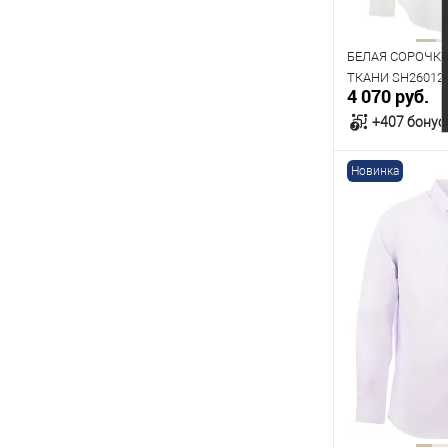
176
182
БЕЛАЯ СОРОЧК
ТКАНИ SH26012
4 070 руб.
+407 бонус
Новинка
В к
В наличии
Таблица р
Размер одежды
40
41
45
Рост