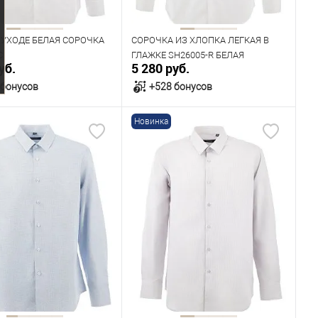
176
182
170
176
182
 УХОДЕ БЕЛАЯ СОРОЧКА
СОРОЧКА ИЗ ХЛОПКА ЛЕГКАЯ В
C
ГЛАЖКЕ SH26005-R БЕЛАЯ
уб.
5 280 руб.
 бонусов
+528 бонусов
Новинка
В корзину
В корзину
ичии
В наличии
ица размеров
Таблица размеров
одежды
Размер одежды
43
44
45
46
41
42
43
45
Рост
176
182
170
176
182