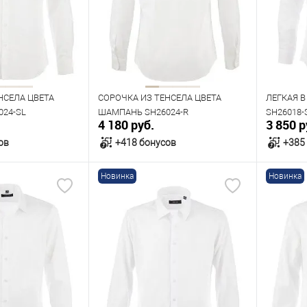
41
42
43
40
42
43
44
42
Рост
Рост
176
182
188
НСЕЛА ЦВЕТА
СОРОЧКА ИЗ ТЕНСЕЛА ЦВЕТА
ЛЕГКАЯ В
24-SL
ШАМПАНЬ SH26024-R
SH26018-
4 180 руб.
3 850 р
ов
+418 бонусов
+385
Новинка
Новинка
орзину
В корзину
В наличии
В нал
азмеров
Таблица размеров
Табл
Размер одежды
Размер 
42
40
41
42
43
44
39