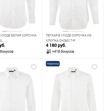
43
44
45
39
40
41
42
43
Рост
194
170
176
182
 УХОДЕ БЕЛАЯ СОРОЧКА
ЛЕГКАЯ В УХОДЕ СОРОЧКА ИЗ
SL
ХЛОПКА SH26017-R
уб.
4 180 руб.
 бонусов
+418 бонусов
Новинка
В корзину
В корзину
ичии
В наличии
ица размеров
Таблица размеров
одежды
Размер одежды
40
41
42
40
41
42
43