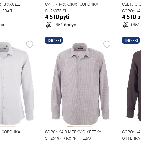
182
170
176
182
Я В УХОДЕ
СИНЯЯ МУЖСКАЯ СОРОЧКА
СВЕТЛО-
ЕНЕВАЯ
SH26073-SL
СОРОЧКА 
4 510 руб.
4 510 р
ов
+451 бонус
+451
Новинка
Новинка
орзину
В корзину
В наличии
В нал
азмеров
Таблица размеров
Табл
Размер одежды
Размер 
42
43
44
39
40
41
42
42
Рост
Рост
182
170
176
182
176
Я СОРОЧКА
СОРОЧКА В МЕЛКУЮ КЛЕТКУ
СОРОЧКА
SH26197-R КОРИЧНЕВАЯ
ОТТЕНКА 