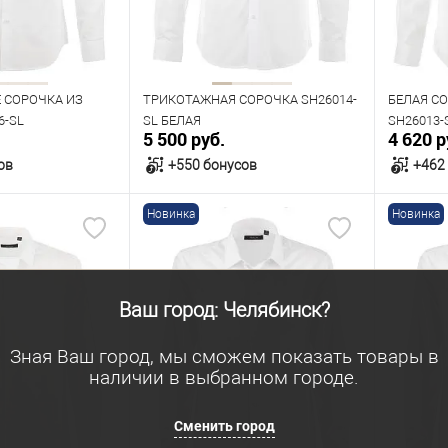
Рост
Рост
182
170
176
182
176
Е СОРОЧКА ИЗ
ТРИКОТАЖНАЯ СОРОЧКА SH26014-
БЕЛАЯ С
6-SL
SL БЕЛАЯ
SH26013-
5 500 руб.
4 620 р
ов
+550 бонусов
+462
Новинка
Новинка
орзину
В корзину
В наличии
В нал
азмеров
Таблица размеров
Табл
Ваш город: Челябинск?
Размер одежды
Размер 
Зная Ваш город, мы сможем показать товары в
42
40
41
42
43
44
39
наличии в выбранном городе.
45
46
Рост
Сменить город