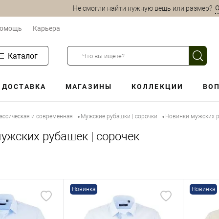
О
Не смогли найти нужную вещь или размер?
омощь
Карьера
Каталог
ДОСТАВКА
МАГАЗИНЫ
КОЛЛЕКЦИИ
ВОП
ассическая и современная
Мужские рубашки | сорочки
Новинки мужских р
•
•
ужских рубашек | сорочек
Новинка
Новинка