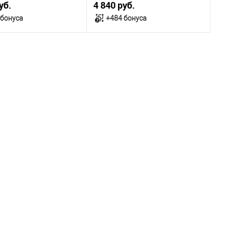
уб.
4 840 руб.
 бонуса
+484 бонуса
В корзину
В корзину
ичии
В наличии
ица размеров
Таблица размеров
одежды
Размер одежды
42
43
45
40
41
42
43
Рост
176
182
176