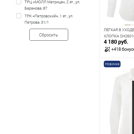
ТРЦ «МОЛЛ Матрица», 2 эт., ул.
Рост
Баранова, 87
170
176
ТРК «Петровский», 1 эт., ул.
Петрова, 31/1
ЛЕГКАЯ В УХОД
Сбросить
ХЛОПКА SH2601
4 180 руб.
+418 бонус
Новинка
В к
В наличии
Таблица р
Размер одежды
39
40
Рост