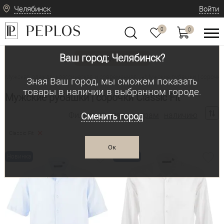
Челябинск
Войти
0
0
Ваш город: Челябинск?
Вид одежды
Мужская одежда: классическая и современная
Мужские рубашки | сорочки
•
Зная Ваш город, мы сможем показать
товары в наличии в выбранном городе.
Мужские рубашки | сорочки Classic Fit
Фильтр по:
параметрам
наличию
Сменить город
Classic Fit
Ок
Новинка
Новинка