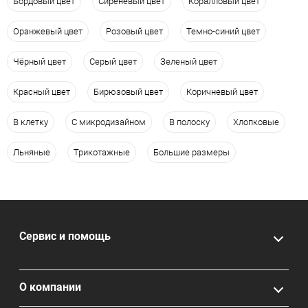
Бордовый цвет
Сиреневый цвет
Коралловый цвет
Оранжевый цвет
Розовый цвет
Темно-синий цвет
Чёрный цвет
Серый цвет
Зеленый цвет
Красный цвет
Бирюзовый цвет
Коричневый цвет
В клетку
С микродизайном
В полоску
Хлопковые
Льняные
Трикотажные
Большие размеры
Сервис и помощь
О компании