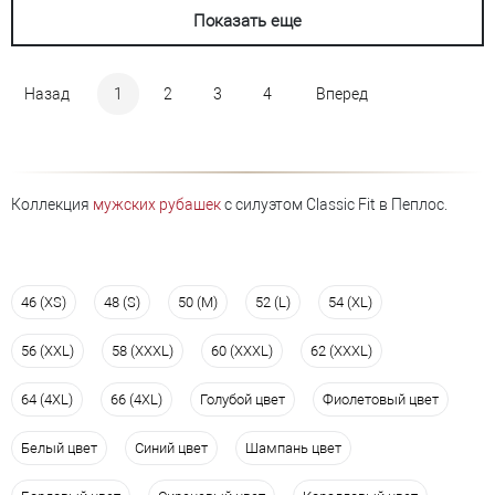
Показать еще
Назад
1
2
3
4
Вперед
Коллекция
мужских рубашек
с силуэтом Classic Fit в Пеплос.
46 (XS)
48 (S)
50 (M)
52 (L)
54 (XL)
56 (XXL)
58 (XXXL)
60 (XXXL)
62 (XXXL)
64 (4XL)
66 (4XL)
Голубой цвет
Фиолетовый цвет
Белый цвет
Синий цвет
Шампань цвет