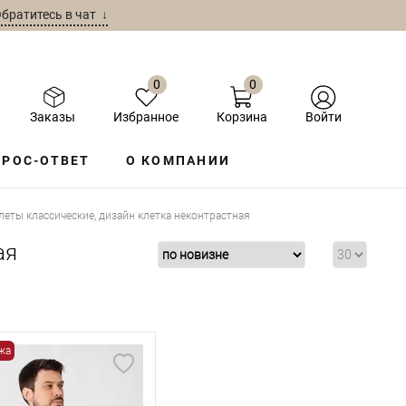
братитесь в чат ↓
0
0
Заказы
Избранное
Корзина
Войти
РОС-ОТВЕТ
О КОМПАНИИ
еты классические, дизайн клетка неконтрастная
ая
жа