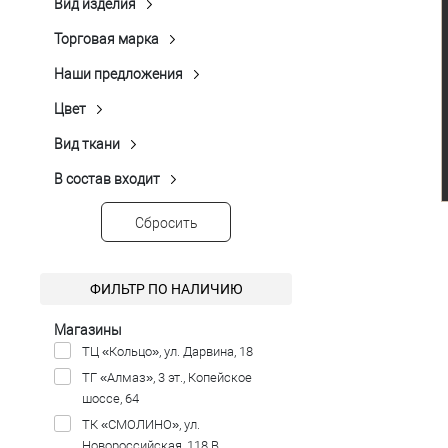
Вид изделия
Жилет
(24)
Торговая марка
Claudio Verdi
(1)
Peplos
(23)
Наши предложения
Распродажа
(18)
Цвет
Голубой
(3)
Синий
(7)
Вид ткани
Трикотажный
(1)
Темно-серый
(3)
В состав входит
Вискоза
(24)
Темно-синий
(5)
Лен
(1)
Чёрный
(6)
Сбросить
Полиэстер
(24)
Спандекс
(20)
ФИЛЬТР ПО НАЛИЧИЮ
Шерсть
(1)
Магазины
ТЦ «Кольцо», ул. Дарвина, 18
ТГ «Алмаз», 3 эт., Копейское
шоссе, 64
ТК «СМОЛИНО», ул.
Новороссийская, 118 В