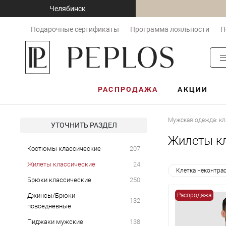
Челябинск
Подарочные сертификаты
Программа лояльности
П
РАСПРОДАЖА
АКЦИИ
Мужская одежда: кл
УТОЧНИТЬ РАЗДЕЛ
Жилеты кл
Костюмы классические
207
Жилеты классические
24
Клетка неконтра
Брюки классические
250
Джинсы/Брюки
Распродажа
132
повседневные
Пиджаки мужские
138