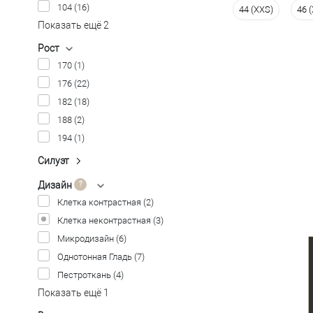
104
(16)
44 (XXS)
46 
Размер одежды
Показать ещё 2
92
96
Рост
170
(1)
Рост
176
(22)
176
182
182
(18)
188
(2)
194
(1)
Силуэт
Полуприлегающий
(22)
Приталенный
(2)
Дизайн
Клетка контрастная
(2)
Клетка неконтрастная
(3)
Микродизайн
(6)
Однотонная Гладь
(7)
Пестроткань
(4)
Показать ещё 1