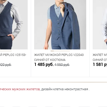
 PEPLOS V25153-
ЖИЛЕТ МУЖСКОЙ PEPLOS V22043
ЖИЛЕТ М
СИНИЙ ОТ КОСТЮМА
СИНИЙ О
1 485 руб.
1 581 р
920 руб.
4 950 руб.
орзину
В корзину
ических мужских жилетов
, дизайн клетка неконтрастная .
В наличии
В нал
азмеров
Таблица размеров
Табл