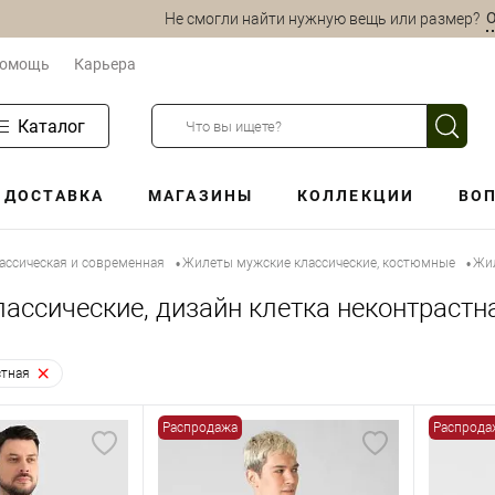
О
Не смогли найти нужную вещь или размер?
омощь
Карьера
Каталог
ДОСТАВКА
МАГАЗИНЫ
КОЛЛЕКЦИИ
ВОП
ассическая и современная
Жилеты мужские классические, костюмные
Жил
•
•
ассические, дизайн клетка неконтрастн
стная
Распродажа
Распрода