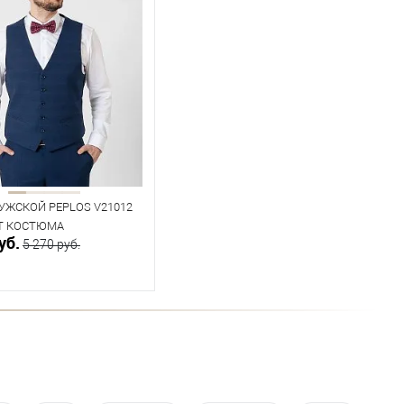
УЖСКОЙ PEPLOS V21012
Т КОСТЮМА
уб.
5 270 руб.
В корзину
ичии
ица размеров