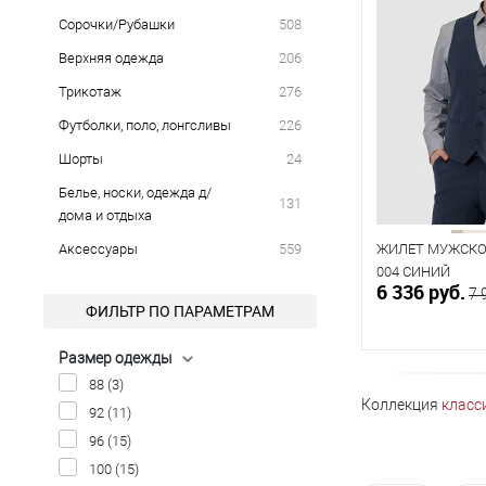
Сорочки/Рубашки
508
Верхняя одежда
206
Трикотаж
276
Футболки, поло, лонгсливы
226
Шорты
24
Белье, носки, одежда д/
131
дома и отдыха
Аксессуары
559
ЖИЛЕТ МУЖСКОЙ
004 СИНИЙ
6 336 руб.
7 
ФИЛЬТР ПО ПАРАМЕТРАМ
Размер одежды
В к
88
(3)
Коллекция
класс
92
(11)
В наличии
96
(15)
100
(15)
Таблица р