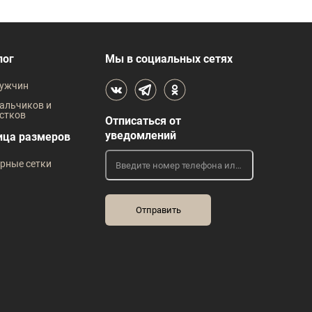
лог
Мы в социальных сетях
ужчин
альчиков и
стков
Отписаться от
уведомлений
ица размеров
рные сетки