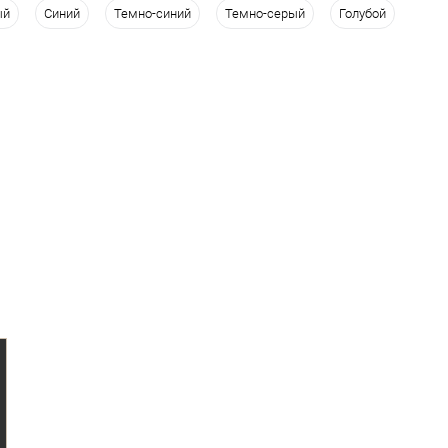
ый
Синий
Темно-синий
Темно-серый
Голубой
одежды